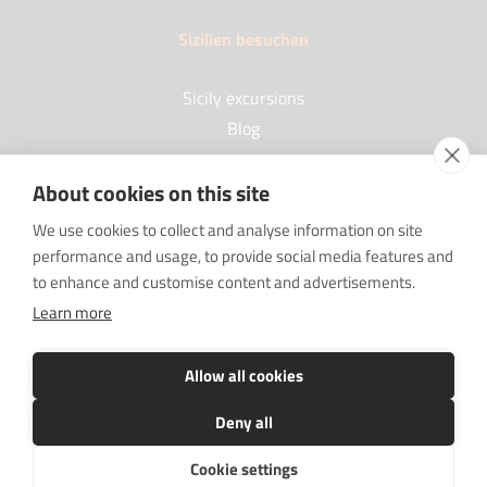
Sizilien besuchen
Sicily excursions
Blog
About cookies on this site
Partner
We use cookies to collect and analyse information on site
performance and usage, to provide social media features and
Our Partners
to enhance and customise content and advertisements.
FAQ
Learn more
Sponsorships
SRC sostiene Imprenditore non sei solo
Allow all cookies
Deny all
Cookie settings