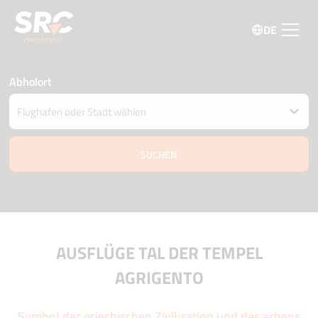
DE
Abholort
Fahrzeug an einem anderen Ort abgeben
Datum und Uhrzeit der Abholung und Zustellung
06 august
17:45
07 august
17:45
Fahrer Alter
Aktionscode
AUSFLÜGE TAL DER TEMPEL
AGRIGENTO
Symbol der griechischen Zivilisation und des erbens