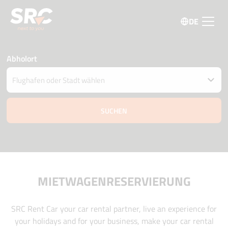
DE
Abholort
Fahrzeug an einem anderen Ort abgeben
Datum und Uhrzeit der Abholung und Zustellung
06 august
20:45
07 august
20:45
Fahrer Alter
Aktionscode
MIETWAGENRESERVIERUNG
SRC Rent Car your car rental partner, live an experience for
your holidays and for your business, make your car rental