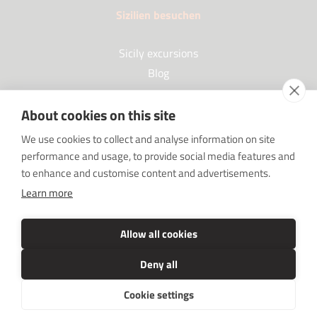
Sizilien besuchen
Sicily excursions
Blog
About cookies on this site
Partner
We use cookies to collect and analyse information on site
performance and usage, to provide social media features and
Our Partners
to enhance and customise content and advertisements.
FAQ
Learn more
Sponsorships
SRC sostiene Imprenditore non sei solo
Allow all cookies
Deny all
Cookie settings