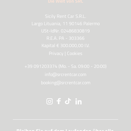
Die Welt von SRC
Sicily Rent Car S.R.L.
Largo Lituania, 11 90146 Palermo
USt-IdNr. 02486830819
R.E.A. PA - 303366
Kapital € 300.000,00 I.V.
Privacy
|
Cookies
+39 091203374 (Mo. - Sa. 09:00 - 20:00)
info@srcrentcar.com
booking@srcrentcar.com
Bleiben Sie auf dem Laufenden über alle