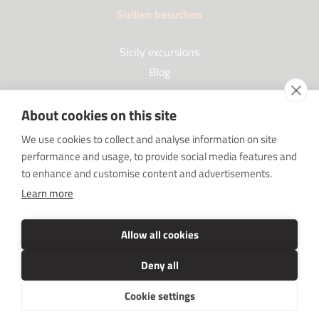
Sizilien besuchen
Sicily excursions
Blog
About cookies on this site
Partner
We use cookies to collect and analyse information on site
performance and usage, to provide social media features and
Our Partners
to enhance and customise content and advertisements.
FAQ
Learn more
Sponsorships
SRC sostiene Imprenditore non sei solo
Allow all cookies
Deny all
Cookie settings