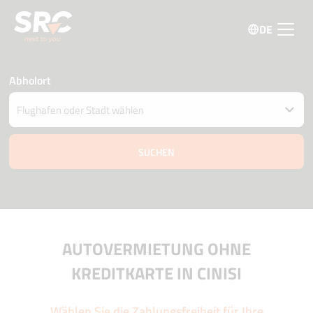
DE
Abholort
Fahrzeug an einem anderen Ort abgeben
Datum und Uhrzeit der Abholung und Zustellung
08 august
12:00
09 august
12:00
Fahrer Alter
Aktionscode
AUTOVERMIETUNG OHNE
KREDITKARTE IN CINISI
Wählen Sie die Zahlungsfreiheit für Ihre