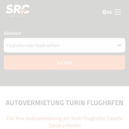
DE
Abholort
Fahrzeug an einem anderen Ort abgeben
Datum und Uhrzeit der Abholung und Zustellung
08 august
11:00
09 august
11:00
Fahrer Alter
Aktionscode
AUTOVERMIETUNG TURIN FLUGHAFEN
Für Ihre Autovermietung am Turin Flughafen Caselle
Sandro Pertini