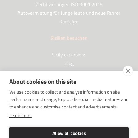
Zertifizierungen ISO 9001:2015
Autovermietung für Junge leute und neue Fahrer
Kontakte
Sizilien besuchen
Sicily excursions
Blog
About cookies on this site
Partner
We use cookies to collect and analyse information on site
performance and usage, to provide social media features and
Our Partners
to enhance and customise content and advertisements.
FAQ
Learn more
Sponsorships
SRC sostiene Imprenditore non sei solo
Allow all cookies