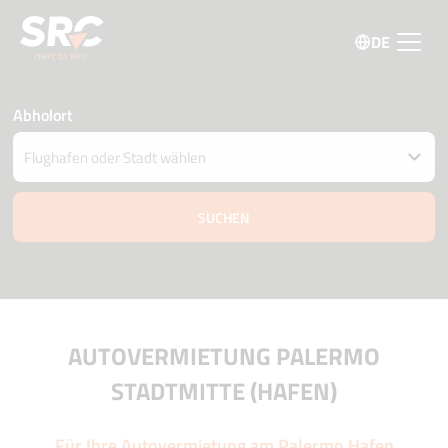
DE
Abholort
Fahrzeug an einem anderen Ort abgeben
Datum und Uhrzeit der Abholung und Zustellung
07 august
15:15
08 august
15:15
Fahrer Alter
Aktionscode
AUTOVERMIETUNG PALERMO
STADTMITTE (HAFEN)
Für Ihre Autovermietung am Palermo Hafen