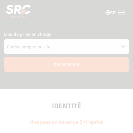
FR
Lieu de prise en charge
Restituer la voiture à un autre endroit
Date et heure de retrait et livraison
08 août
07:15
09 août
07:15
Âge du conducteur
Code promo
IDENTITÉ
Une passion devenue Entreprise