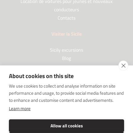
Location de voitures pour jeunes et nouveaux
conducteurs
Contacts
Visiter la Sicile
Sicily excursions
Blog
About cookies on this site
Partenaires
We use cookies to collect and analyse information on site
performance and usage, to provide social media features and
Our Partners
to enhance and customise content and advertisements.
FAQ
Learn more
Sponsorships
SRC sostiene Imprenditore non sei solo
Allow all cookies