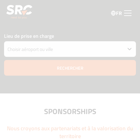
FR
Lieu de prise en charge
Restituer la voiture à un autre endroit
Date et heure de retrait et livraison
06 août
06:00
07 août
06:00
Âge du conducteur
Code promo
SPONSORSHIPS
Nous croyons aux partenariats et à la valorisation du
territoire