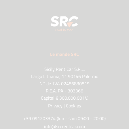
Le monde SRC
Sicily Rent Car S.R.L.
Largo Lituania, 11 90146 Palermo
N° de TVA 02486830819
R.E.A. PA - 303366
Capital € 300.000,00 I.V.
Privacy
|
Cookies
+39 091203374 (lun - sam 09:00 - 20:00)
info@srcrentcar.com