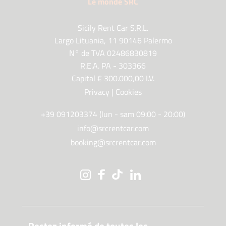
Le monde SRC
Sicily Rent Car S.R.L.
Largo Lituania, 11 90146 Palermo
N° de TVA 02486830819
R.E.A. PA - 303366
Capital € 300.000,00 I.V.
Privacy
|
Cookies
+39 091203374 (lun - sam 09:00 - 20:00)
info@srcrentcar.com
booking@srcrentcar.com
Restez informé de toutes les