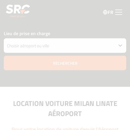
FR
Lieu de prise en charge
Restituer la voiture à un autre endroit
Date et heure de retrait et livraison
06 août
10:15
07 août
10:15
Âge du conducteur
Code promo
LOCATION VOITURE MILAN LINATE
AÉROPORT
Pour votre location de voiture depuis l'Aéroport