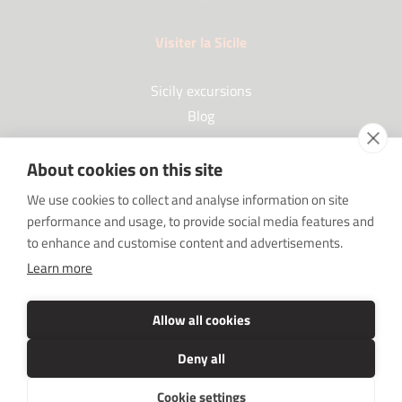
Visiter la Sicile
Sicily excursions
Blog
About cookies on this site
Partenaires
We use cookies to collect and analyse information on site
performance and usage, to provide social media features and
Our Partners
to enhance and customise content and advertisements.
FAQ
Learn more
Sponsorships
SRC sostiene Imprenditore non sei solo
Allow all cookies
Deny all
Cookie settings