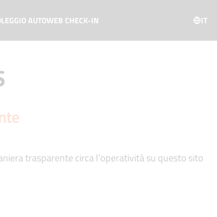
OLEGGIO AUTO
WEB CHECK-IN
IT
S
nte
niera trasparente circa l’operatività su questo sito