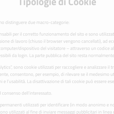
Tipologie di Cookie
siamo distinguere due macro-categorie:
nsabili per il corretto funzionamento del sito e sono utilizzati
ssione di lavoro (chiuso il browser vengono cancellati), ad ec
 computer/dispositivo del visitatore – attraverso un codice 
ssibili da login. La parte pubblica del sito resta normalmente 
ics”, sono cookie utilizzati per raccogliere e analizzare il tra
ente, consentono, per esempio, di rilevare se il medesimo u
i e l’usabilità. La disattivazione di tali cookie può essere e
el consenso dell’interessato.
 permanenti utilizzati per identificare (in modo anonimo e no
no utilizzati al fine di inviare messaggi pubblicitari in line