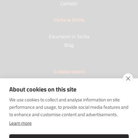
Contatti
Visita la Sicilia
Escursioni in Sicilia
Blog
Collaborazioni
I nostri Partner
About cookies on this site
FAQ
We use cookies to collect and analyse information on site
Lavora con noi
performance and usage, to provide social media features and
Sponsorships
to enhance and customise content and advertisements.
SRC sostiene "Imprenditore Non Sei Solo"
Learn more
Tour Operator e Agenzie di viaggio