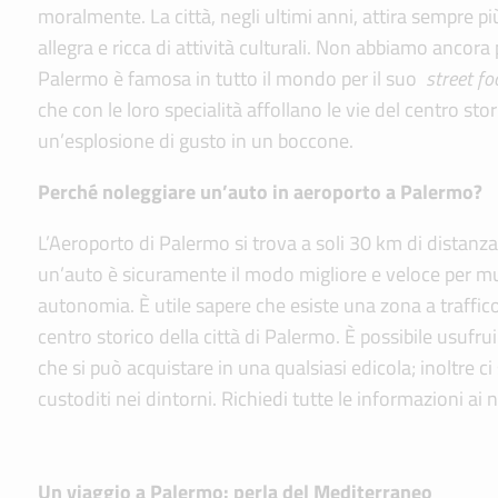
moralmente. La città, negli ultimi anni, attira sempre più
allegra e ricca di attività culturali. Non abbiamo ancora
Palermo è famosa in tutto il mondo per il suo
street fo
che con le loro specialità affollano le vie del centro s
un’esplosione di gusto in un boccone.
Perché noleggiare un’auto in aeroporto a Palermo?
L’Aeroporto di Palermo si trova a soli 30 km di distanza 
un’auto è sicuramente il modo migliore e veloce per m
autonomia. È utile sapere che esiste una zona a traffico 
centro storico della città di Palermo. È possibile usufru
che si può acquistare in una qualsiasi edicola; inoltre 
custoditi nei dintorni. Richiedi tutte le informazioni ai 
Un viaggio a Palermo: perla del Mediterraneo