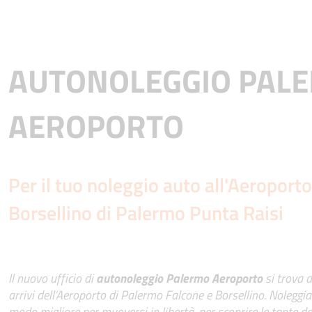
AUTONOLEGGIO PAL
AEROPORTO
Per il tuo noleggio auto all'Aeroport
Borsellino di Palermo Punta Raisi
Il nuovo ufficio di
autonoleggio Palermo Aeroporto
si trova a
arrivi dell’Aeroporto di Palermo Falcone e Borsellino. Noleggia
modo migliore per muoversi in libertà, per scoprire le tante des