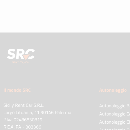
Il mondo SRC
Autonoleggio
Sicily Rent Car S.R.L.
Autonoleggio B
Largo Lituania, 11 90146 Palermo
Autonoleggio C
P.Iva 02486830819
Autonoleggio Ci
R.E.A. PA - 303366
Autonoleggio C