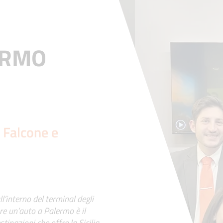
ERMO
o Falcone e
ll’interno del terminal degli
re un’auto a Palermo è il
tinazioni che offre la Sicilia,