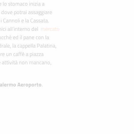
 lo stomaco inizia a
si dove potrai assaggiare
 i Cannoli e la Cassata.
ici all’interno del
mercato
occhè ed il pane con la
rale, la cappella Palatina,
re un caffè a piazza
e attività non mancano,
.
Palermo Aeroporto
.