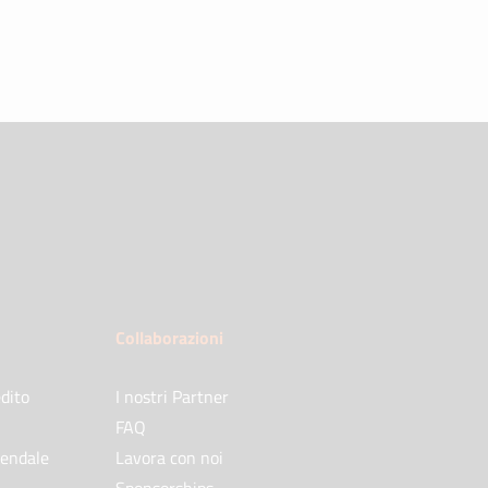
Collaborazioni
dito
I nostri Partner
FAQ
iendale
Lavora con noi
Sponsorships