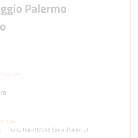
ggio Palermo 
to
ntcar.com
ura
i mappa
o – Punta Raisi 90045 Cinisi (Palermo)