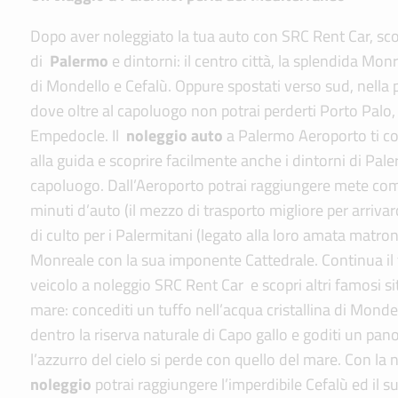
Dopo aver noleggiato la tua auto con SRC Rent Car, sco
di
Palermo
e dintorni: il centro città, la splendida Monr
di Mondello e Cefalù. Oppure spostati verso sud, nella 
dove oltre al capoluogo non potrai perderti Porto Palo,
Empedocle. Il
noleggio auto
a Palermo Aeroporto ti co
alla guida e scoprire facilmente anche i dintorni di Pale
capoluogo. Dall’Aeroporto potrai raggiungere mete come
minuti d’auto (il mezzo di trasporto migliore per arriva
di culto per i Palermitani (legato alla loro amata matro
Monreale con la sua imponente Cattedrale. Continua il 
veicolo a noleggio SRC Rent Car
e scopri altri famosi si
mare: concediti un tuffo nell’acqua cristallina di Mond
dentro la riserva naturale di Capo gallo e goditi un p
l’azzurro del cielo si perde con quello del mare. Con la
noleggio
potrai raggiungere l’imperdibile Cefalù ed il 