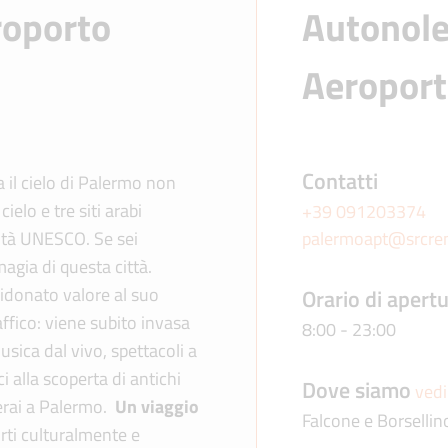
roporto
Autonole
Aeropor
Contatti
 il cielo di Palermo non
elo e tre siti arabi
+39 091203374
ità UNESCO. Se sei
palermoapt@srcre
magia di questa città.
ridonato valore al suo
Orario di apert
affico: viene subito invasa
8:00 - 23:00
musica dal vivo, spettacoli a
ci alla scoperta di antichi
Dove siamo
ved
verai a Palermo.
Un viaggio
Falcone e Borsellin
irti culturalmente e