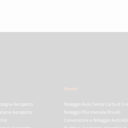
Servizi
ologna Aeroporto
Noleggio Auto Senza Carta di Cre
atania Aeroporto
Noleggio Plurimensile Privati
nisi
Convenzione e Noleggio Auto Az
omiso Aeroporto
Be.Move: il noleggio aziendale in