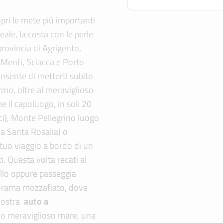
pri le mete più importanti
eale, la costa con le perle
provincia di Agrigento,
 Menfi, Sciacca e Porto
nsente di metterti subito
rmo, oltre al meraviglioso
 il capoluogo, in soli 20
rci), Monte Pellegrino luogo
na Santa Rosalia) o
tuo viaggio a bordo di un
ti. Questa volta recati al
ello oppure passeggia
anorama mozzafiato, dove
 nostra
auto a
suo meraviglioso mare, una