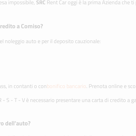
sa impossibile,
SRC
Rent Car oggi è la prima Azienda che ti
credito a Comiso?
el noleggio auto e per il deposito cauzionale:
ss, in contanti o con
bonifico bancario
. Prenota online e scop
- S - T - V è necessario presentare una carta di credito a g
ro dell’auto?