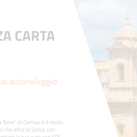
ZA CARTA
O
 tuo autonoleggio
La Torre” di Comiso è il modo
 che offre la Sicilia, con
leggiato la tua auto con SRC