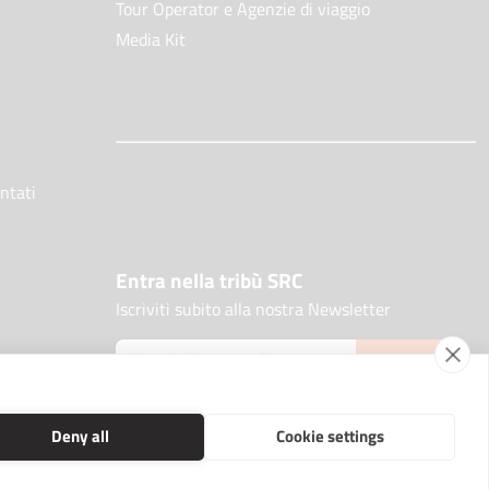
Tour Operator e Agenzie di viaggio
Media Kit
ntati
Entra nella tribù SRC
Iscriviti subito alla nostra Newsletter
ISCRIVITI
Deny all
Cookie settings