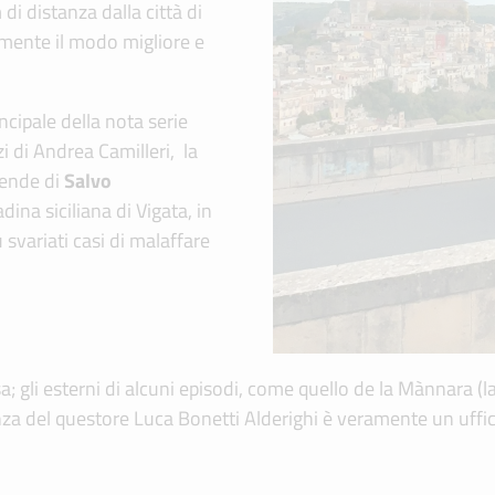
 di distanza dalla città di
mente il modo migliore e
ncipale della nota serie
zi di Andrea Camilleri, la
cende di
Salvo
dina siciliana di Vigata, in
ù svariati casi di malaffare
sa; gli esterni di alcuni episodi, come quello de la Mànnara (l
anza del questore Luca Bonetti Alderighi è veramente un ufficio