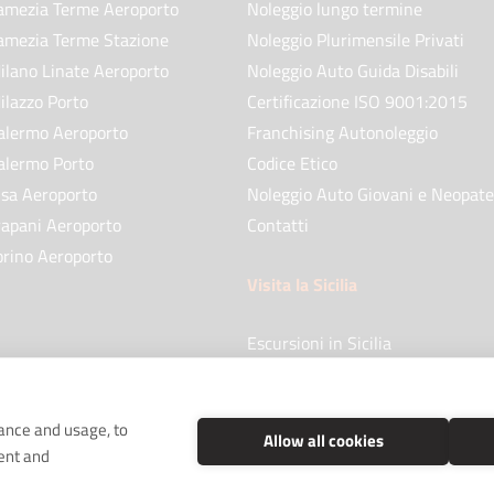
amezia Terme Aeroporto
Noleggio lungo termine
amezia Terme Stazione
Noleggio Plurimensile Privati
ilano Linate Aeroporto
Noleggio Auto Guida Disabili
ilazzo Porto
Certificazione ISO 9001:2015
alermo Aeroporto
Franchising Autonoleggio
alermo Porto
Codice Etico
isa Aeroporto
Noleggio Auto Giovani e Neopate
rapani Aeroporto
Contatti
orino Aeroporto
Visita la Sicilia
Escursioni in Sicilia
Blog
mance and usage, to
Allow all cookies
ent and