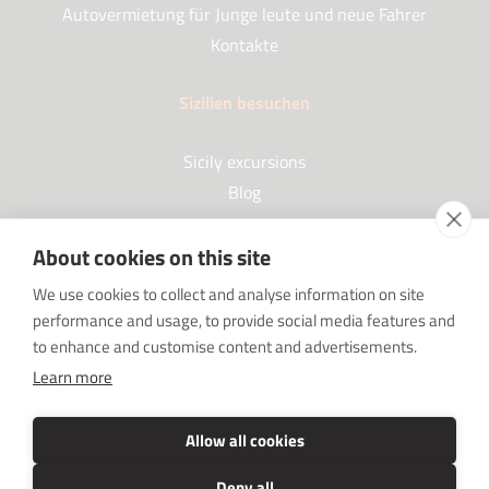
Autovermietung für Junge leute und neue Fahrer
Kontakte
Sizilien besuchen
Sicily excursions
Blog
About cookies on this site
Partner
We use cookies to collect and analyse information on site
performance and usage, to provide social media features and
Our Partners
to enhance and customise content and advertisements.
FAQ
Learn more
Sponsorships
SRC sostiene Imprenditore non sei solo
Allow all cookies
Deny all