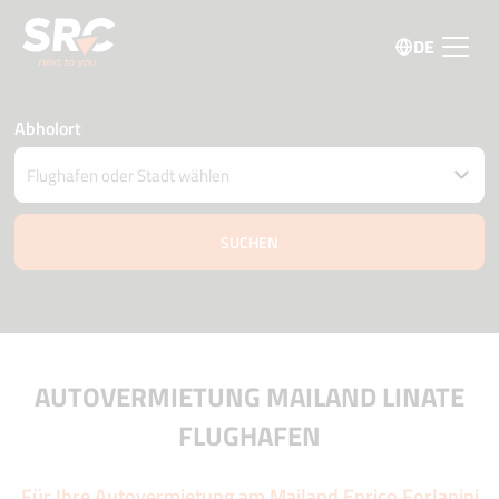
DE
Abholort
Fahrzeug an einem anderen Ort abgeben
Datum und Uhrzeit der Abholung und Zustellung
07 august
06:00
08 august
06:00
Fahrer Alter
Aktionscode
AUTOVERMIETUNG MAILAND LINATE
FLUGHAFEN
Für Ihre Autovermietung am Mailand Enrico Forlanini