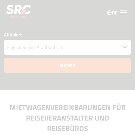
DE
Abholort
Fahrzeug an einem anderen Ort abgeben
Datum und Uhrzeit der Abholung und Zustellung
09 august
09:45
10 august
09:45
Fahrer Alter
Aktionscode
MIETWAGENVEREINBARUNGEN FÜR
REISEVERANSTALTER UND
REISEBÜROS