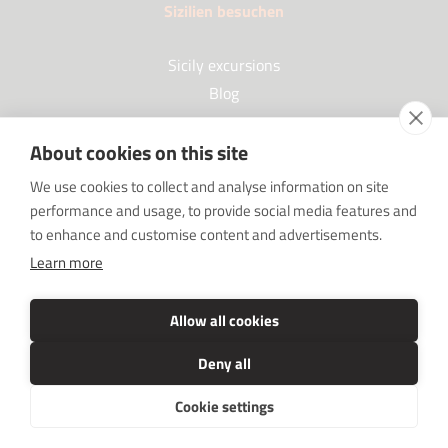
Sizilien besuchen
Sicily excursions
Blog
About cookies on this site
Partner
We use cookies to collect and analyse information on site
performance and usage, to provide social media features and
Our Partners
to enhance and customise content and advertisements.
FAQ
Learn more
Sponsorships
SRC sostiene Imprenditore non sei solo
Allow all cookies
Deny all
Cookie settings