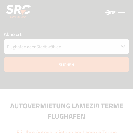
DE
Abholort
Fahrzeug an einem anderen Ort abgeben
Datum und Uhrzeit der Abholung und Zustellung
07 august
19:15
08 august
19:15
Fahrer Alter
Aktionscode
AUTOVERMIETUNG LAMEZIA TERME
FLUGHAFEN
Für Ihre Autovermietung am Lamezia Terme