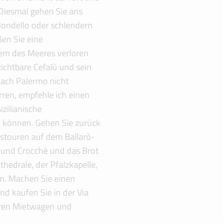
Diesmal gehen Sie ans
 Mondello oder schlendern
ßen Sie eine
em des Meeres verloren
ichtbare Cefalù und sein
nach Palermo nicht
ren, empfehle ich einen
izilianische
n können. Gehen Sie zurück
nstouren auf dem Ballarò-
e und Crocchè und das Brot
thedrale, der Pfalzkapelle,
n. Machen Sie einen
nd kaufen Sie in der Via
 Ihren Mietwagen und