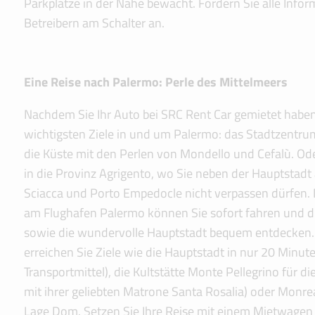
Parkplätze in der Nähe bewacht. Fordern Sie alle Info
Betreibern am Schalter an.
Eine Reise nach Palermo: Perle des Mittelmeers
Nachdem Sie Ihr Auto bei SRC Rent Car gemietet haben
wichtigsten Ziele in und um Palermo: das Stadtzentru
die Küste mit den Perlen von Mondello und Cefalù. Od
in die Provinz Agrigento, wo Sie neben der Hauptstadt
Sciacca und Porto Empedocle nicht verpassen dürfen.
am Flughafen Palermo können Sie sofort fahren und
sowie die wundervolle Hauptstadt bequem entdecken.
erreichen Sie Ziele wie die Hauptstadt in nur 20 Minu
Transportmittel), die Kultstätte Monte Pellegrino für d
mit ihrer geliebten Matrone Santa Rosalia) oder Monre
Lage Dom. Setzen Sie Ihre Reise mit einem Mietwagen