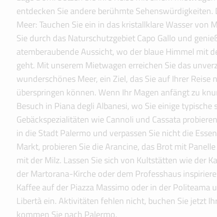
entdecken Sie andere berühmte Sehenswürdigkeiten. 
Meer: Tauchen Sie ein in das kristallklare Wasser von
Sie durch das Naturschutzgebiet Capo Gallo und genie
atemberaubende Aussicht, wo der blaue Himmel mit d
geht. Mit unserem Mietwagen erreichen Sie das unverz
wunderschönes Meer, ein Ziel, das Sie auf Ihrer Reise 
überspringen können. Wenn Ihr Magen anfängt zu knur
Besuch in Piana degli Albanesi, wo Sie einige typische s
Gebäckspezialitäten wie Cannoli und Cassata probiere
in die Stadt Palermo und verpassen Sie nicht die Esse
Markt, probieren Sie die Arancine, das Brot mit Panell
mit der Milz. Lassen Sie sich von Kultstätten wie der Ka
der Martorana-Kirche oder dem Professhaus inspiriere
Kaffee auf der Piazza Massimo oder in der Politeama u
Libertà ein. Aktivitäten fehlen nicht, buchen Sie jetzt
kommen Sie nach Palermo.