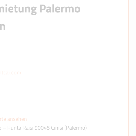
ietung Palermo 
en
ntcar.com
rte ansehen
o – Punta Raisi 90045 Cinisi (Palermo)