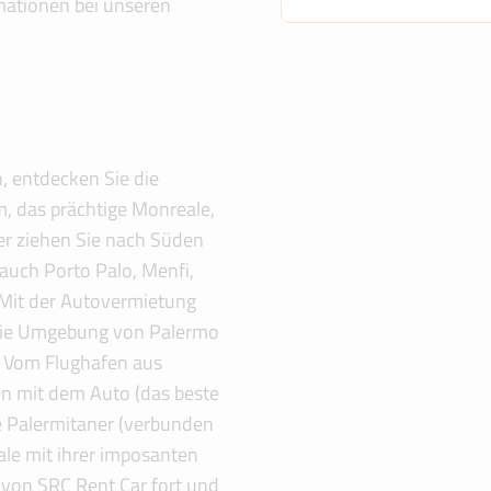
rmationen bei unseren
, entdecken Sie die
m, das prächtige Monreale,
er ziehen Sie nach Süden
 auch Porto Palo, Menfi,
 Mit der Autovermietung
 die Umgebung von Palermo
 Vom Flughafen aus
ten mit dem Auto (das beste
ie Palermitaner (verbunden
ale mit ihrer imposanten
 von SRC Rent Car fort und