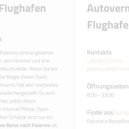
Flughafen
Autoverm
Flughaf
t
Kontakte
 Palermo einmal gesehen
o, sein Himmel und drei
+39 091203374
tkulturerbe. Wenn Sie ein
palermoapt@srcre
ie Magie dieser Stadt
rnannt, hat sein wertvolles
Öffnungszeiten
iederhergestellt: Es wird
8:00 - 23:00
chen jeden Alters
 Internet Plätze, Open-
Finde uns
Auf Ka
ker Schätze sind nur ein
Falcone e Borsellin
ine Reise nach Palermo
ist