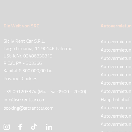
Die Welt von SRC
Autovermietun
Sicily Rent Car S.R.L.
Autovermietun
Largo Lituania, 11 90146 Palermo
Autovermietung
USt-IdNr. 02486830819
Autovermietung
R.E.A. PA - 303366
Autovermietun
Kapital € 300.000,00 I.V.
Autovermietung
Privacy
|
Cookies
Autovermietun
Autovermietun
+39 091203374 (Mo. - Sa. 09:00 - 20:00)
Hauptbahnhof
info@srcrentcar.com
Autovermietung
booking@srcrentcar.com
Autovermietung
Autovermietun