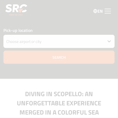
EN
Pick-up location
Drop car off at different location
Pick-up and Drop-off date and time
07 august
07:45
08 august
07:45
Driver age
Promo code
DIVING IN SCOPELLO: AN
UNFORGETTABLE EXPERIENCE
MERGED IN A COLORFUL SEA