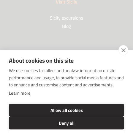
Visit Sicily
Sicily excursions
Blog
Partners
About cookies on this site
Our Partners
We use cookies to collect and analyse information on site
FAQ
performance and usage, to provide social media features and
Work with us
to enhance and customise content and advertisements.
Sponsorships
Learn more
SRC sostiene Imprenditore non sei solo
Media Kit
Allow all cookies
Deny all