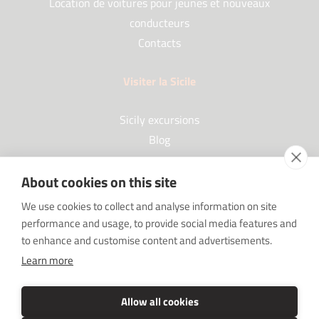
Location de voitures pour jeunes et nouveaux
conducteurs
Contacts
Visiter la Sicile
Sicily excursions
Blog
About cookies on this site
Partenaires
We use cookies to collect and analyse information on site
performance and usage, to provide social media features and
Our Partners
to enhance and customise content and advertisements.
FAQ
Learn more
Sponsorships
SRC sostiene Imprenditore non sei solo
Allow all cookies