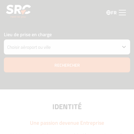
FR
Lieu de prise en charge
Restituer la voiture à un autre endroit
Date et heure de retrait et livraison
09 août
10:00
10 août
10:00
Âge du conducteur
Code promo
IDENTITÉ
Une passion devenue Entreprise