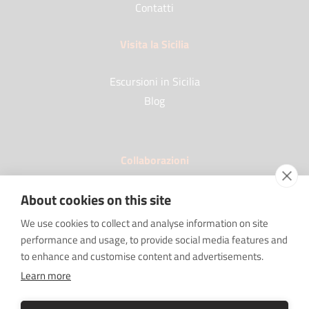
Contatti
Visita la Sicilia
Escursioni in Sicilia
Blog
Collaborazioni
I nostri Partner
About cookies on this site
FAQ
We use cookies to collect and analyse information on site
Lavora con noi
performance and usage, to provide social media features and
Sponsorships
to enhance and customise content and advertisements.
SRC sostiene "Imprenditore Non Sei Solo"
Learn more
Tour Operator e Agenzie di viaggio