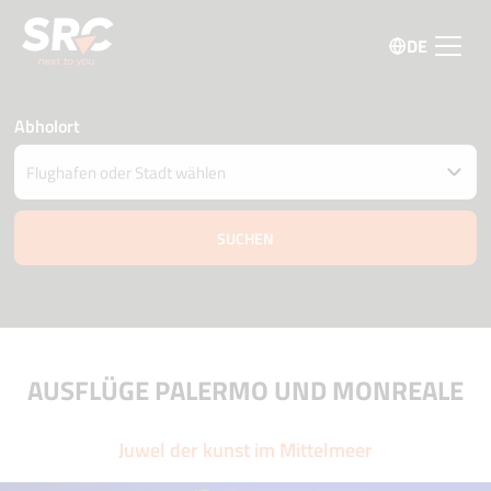
DE
Abholort
Fahrzeug an einem anderen Ort abgeben
Datum und Uhrzeit der Abholung und Zustellung
06 august
23:15
07 august
23:15
Fahrer Alter
Aktionscode
AUSFLÜGE PALERMO UND MONREALE
Juwel der kunst im Mittelmeer