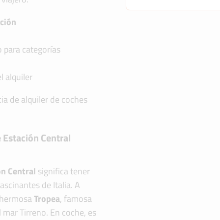
ación
to para categorías
l alquiler
ia de alquiler de coches
 Estación Central
ón Central
significa tener
ascinantes de Italia. A
a hermosa
Tropea
, famosa
l mar Tirreno. En coche, es