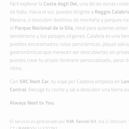
fácil explorar la
Costa degli Dei
, una de las zonas cost
de Italia. Hacia el sur, puedes dirigirte a
Reggio Calabri
Mesina, o descubrir destinos de montaña y parques nat
el
Parque Nacional de la Sila
, ideal para quienes aman 
senderismo y los paisajes vírgenes. Calabria es una tierr
pueblos encaramados, rutas panorámicas, playas salvaj
gastronómicas que merecen ser descubiertas sin prisas.
puedes crear tu propio itinerario personalizado, parar d
ritmo.
Con
SRC Rent Car
, tu viaje por Calabria empieza en
Lam
Central
. Recoge tu coche y sal a descubrir una tierra a
Always Next to You.
El servicio es gestionado por
P.M. Servizi Srl
, Via U. Boccion
CZ |
P.IVA
00414370791