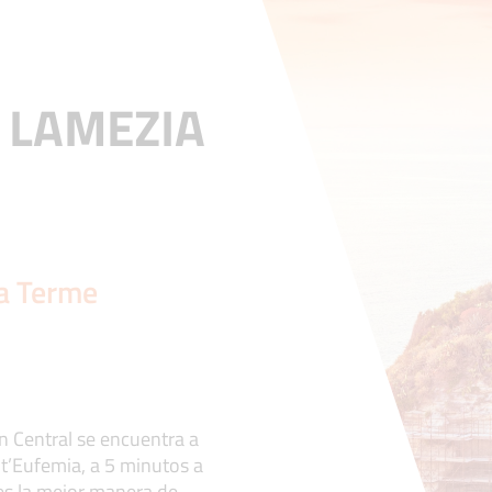
 LAMEZIA
ia Terme
n Central se encuentra a
nt’Eufemia, a 5 minutos a
 es la mejor manera de