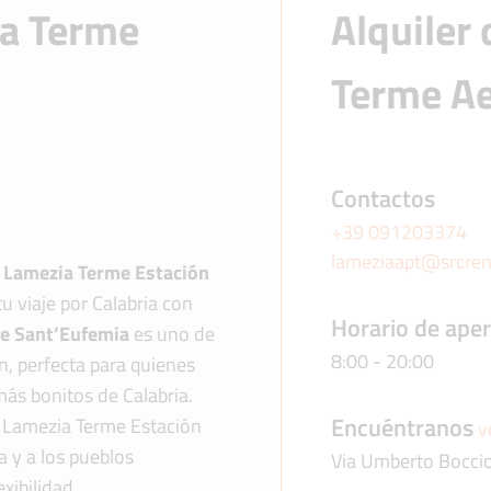
ia Terme
Alquiler
Terme A
Contactos
+39 091203374
lameziaapt@srcren
n Lamezia Terme Estación
u viaje por Calabria con
Horario de ape
me Sant’Eufemia
es uno de
8:00 - 20:00
ón, perfecta para quienes
ás bonitos de Calabria.
Encuéntranos
en Lamezia Terme Estación
v
a y a los pueblos
Via Umberto Boccio
xibilidad.