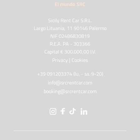
El mundo SRC
Sicily Rent Car S.R.L.
Largo Lituania, 11 90146 Palermo
NIF 02486830819
R.E.A. PA - 303366
Capital € 300.000,00 I.V.
Privacy
|
Cookies
+39 091203374 (lu. - sa. 9-20)
info@srcrentcar.com
booking@srcrentcar.com