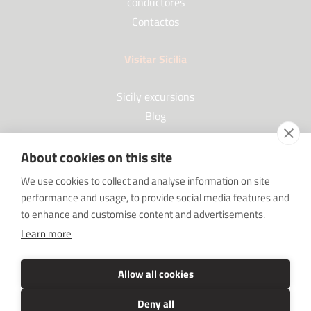
conductores
Contactos
Visitar Sicilia
Sicily excursions
Blog
About cookies on this site
Socios
We use cookies to collect and analyse information on site
performance and usage, to provide social media features and
Our Partners
to enhance and customise content and advertisements.
FAQ
Learn more
Sponsorships
SRC sostiene Imprenditore non sei solo
Allow all cookies
Deny all