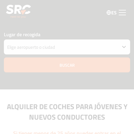
ES
Lugar de recogida
Entregar el coche en una ubicación diferente
Fecha y hora de recogida y devolución
09 agosto
14:15
10 agosto
14:15
Edad del conductor
Código promo
ALQUILER DE COCHES PARA JÓVENES Y
NUEVOS CONDUCTORES
Si tienes menos de 25 años puedes entrar en el