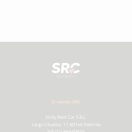
El mundo SRC
Sicily Rent Car S.R.L.
Largo Lituania, 11 90146 Palermo
NIF 02486830819