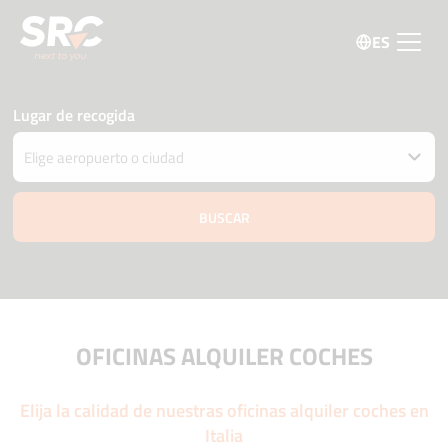
ES
Lugar de recogida
Entregar el coche en una ubicación diferente
Fecha y hora de recogida y devolución
07 agosto
06:45
08 agosto
06:45
Edad del conductor
Código promo
OFICINAS ALQUILER COCHES
Elija la calidad de nuestras oficinas alquiler coches en
Italia