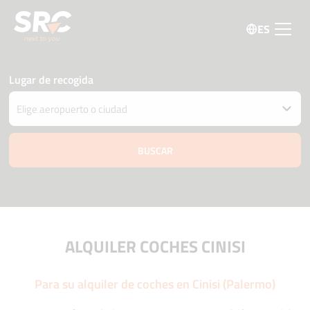
ES
Lugar de recogida
Entregar el coche en una ubicación diferente
Fecha y hora de recogida y devolución
09 agosto
12:00
10 agosto
12:00
Edad del conductor
Código promo
ALQUILER COCHES CINISI
Para su alquiler de coches en Cinisi (Palermo)