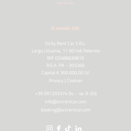
El mundo SRC
Sicily Rent Car S.R.L.
Largo Lituania, 11 90146 Palermo
NIF 02486830819
R.E.A. PA - 303366
Capital € 300.000,00 I.V.
Privacy
|
Cookies
+39 091203374 (lu. - sa. 9-20)
info@srcrentcar.com
booking@srcrentcar.com