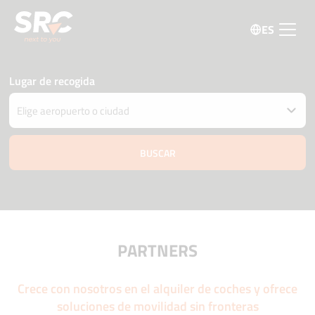
ES
Lugar de recogida
Entregar el coche en una ubicación diferente
Fecha y hora de recogida y devolución
09 agosto
06:00
10 agosto
06:00
Edad del conductor
Código promo
PARTNERS
Crece con nosotros en el alquiler de coches y ofrece
soluciones de movilidad sin fronteras