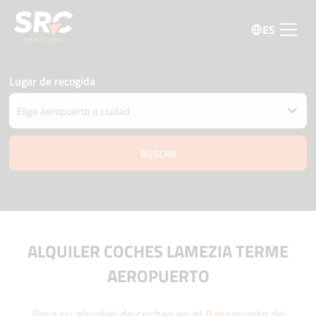
ES
Lugar de recogida
Entregar el coche en una ubicación diferente
Fecha y hora de recogida y devolución
06 agosto
08:00
07 agosto
08:00
Edad del conductor
Código promo
ALQUILER COCHES LAMEZIA TERME
AEROPUERTO
Para su alquiler de coches en el Aeropuerto de