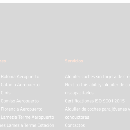
hes
Servicios
s Bolonia Aeropuerto
Alquiler coches sin tarjeta de cré
s Catania Aeropuerto
Next to this ability: alquiler de c
 Cinisi
discapacitados
s Comiso Aeropuerto
Certificationes ISO 9001:2015
 Florencia Aeropuerto
Alquiler de coches para jóvenes 
s Lamezia Terme Aeropuerto
conductores
ches Lamezia Terme Estación
Contactos