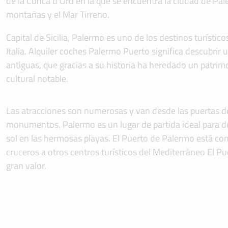
de la Conca d’Oro en la que se encuentra la ciudad de Pal
montañas y el Mar Tirreno.
Capital de Sicilia, Palermo es uno de los destinos turísti
Italia. Alquiler coches Palermo Puerto significa descubrir
antiguas, que gracias a su historia ha heredado un patrim
cultural notable.
Las atracciones son numerosas y van desde las puertas de l
monumentos. Palermo es un lugar de partida ideal para des
sol en las hermosas playas. El Puerto de Palermo está cone
cruceros a otros centros turísticos del Mediterráneo El Pu
gran valor.