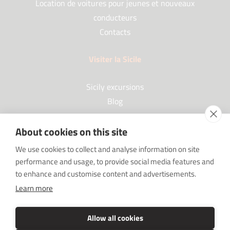
Location de voitures pour jeunes et nouveaux
conducteurs
Contacts
Visiter la Sicile
Sicily excursions
Blog
About cookies on this site
Partenaires
We use cookies to collect and analyse information on site
performance and usage, to provide social media features and
Our Partners
to enhance and customise content and advertisements.
FAQ
Learn more
Sponsorships
SRC sostiene Imprenditore non sei solo
Allow all cookies