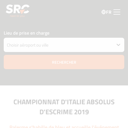
FR
Lieu de prise en charge
Restituer la voiture à un autre endroit
Date et heure de retrait et livraison
08 août
07:30
09 août
07:30
Âge du conducteur
Code promo
CHAMPIONNAT D'ITALIE ABSOLUS
D'ESCRIME 2019
Palerme s'habille de bleu et accueille l'événement