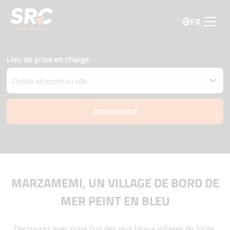
FR
Lieu de prise en charge
Restituer la voiture à un autre endroit
Date et heure de retrait et livraison
07 août
06:00
08 août
06:00
Âge du conducteur
Code promo
MARZAMEMI, UN VILLAGE DE BORD DE
MER PEINT EN BLEU
Découvrez avec nous l'un des plus beaux villages de Sicile,