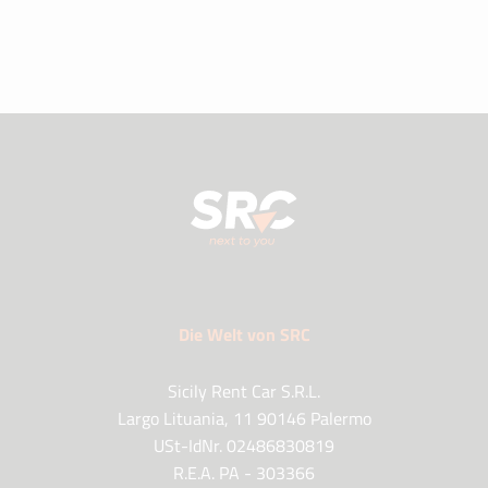
Die Welt von SRC
Sicily Rent Car S.R.L.
Largo Lituania, 11 90146 Palermo
USt-IdNr. 02486830819
R.E.A. PA - 303366