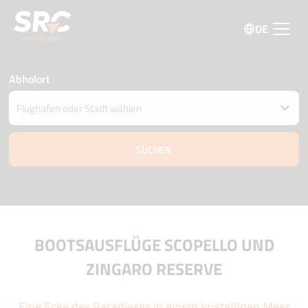
DE
Abholort
Fahrzeug an einem anderen Ort abgeben
Datum und Uhrzeit der Abholung und Zustellung
08 august
12:00
09 august
12:00
Fahrer Alter
Aktionscode
BOOTSAUSFLÜGE SCOPELLO UND
ZINGARO RESERVE
Eine Ecke des Paradieses in einem kristallinen Meer