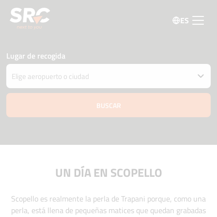
ES
Lugar de recogida
Entregar el coche en una ubicación diferente
Fecha y hora de recogida y devolución
09 agosto
14:30
10 agosto
14:30
Edad del conductor
Código promo
UN DÍA EN SCOPELLO
Scopello es realmente la perla de Trapani porque, como una
perla, está llena de pequeñas matices que quedan grabadas